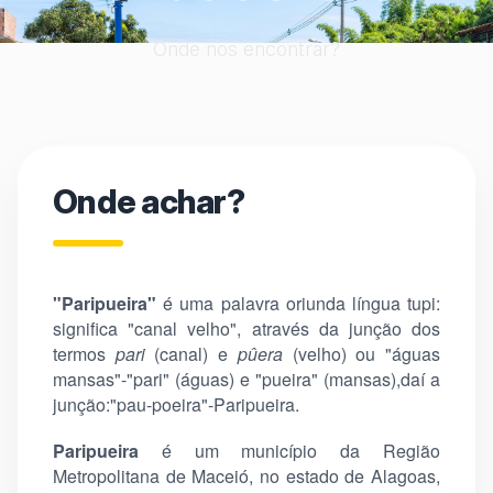
Onde nos encontrar?
Onde achar?
"Paripueira"
é uma palavra oriunda língua tupi:
significa "canal velho", através da junção dos
termos
pari
(canal) e
pûera
(velho) ou "águas
mansas"-"pari" (águas) e "pueira" (mansas),daí a
junção:"pau-poeira"-Paripueira.
Paripueira
é um município da Região
Metropolitana de Maceió, no estado de Alagoas,