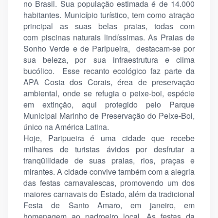
no Brasil. Sua população estimada é de 14.000
habitantes. Município turístico, tem como atração
principal as suas belas praias, todas com
com piscinas naturais lindíssimas. As Praias de
Sonho Verde e de Paripueira, destacam-se por
sua beleza, por sua infraestrutura e clima
bucólico. Esse recanto ecológico faz parte da
APA Costa dos Corais, érea de preservação
ambiental, onde se refugia o peixe-boi, espécie
em extinção, aqui protegido pelo Parque
Municipal Marinho de Preservação do Peixe-Boi,
único na América Latina.
Hoje, Paripueira é uma cidade que recebe
milhares de turistas ávidos por desfrutar a
tranqüilidade de suas praias, rios, praças e
mirantes. A cidade convive também com a alegria
das festas carnavalescas, promovendo um dos
maiores carnavais do Estado, além da tradicional
Festa de Santo Amaro, em janeiro, em
homenagem ao padroeiro local. As festas da