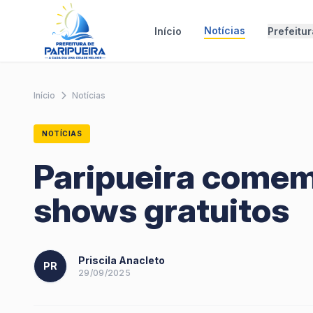
Notícias
Início
Prefeitu
Início
Notícias
NOTÍCIAS
Paripueira comem
shows gratuitos
Priscila Anacleto
PR
29/09/2025