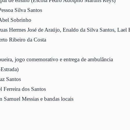
ipal de ensino (Escola Pedro Adolpho Martins Reys)
Pessoa Silva Santos
 Abel Sobrinho
uas Hermes José de Araújo, Enaldo da Silva Santos, La
rto Ribeiro da Costa
pueira, jogo comemorativo e entrega de ambulância
-Estrada)
az Santos
 Ferreira dos Santos
 Samuel Messias e bandas locais