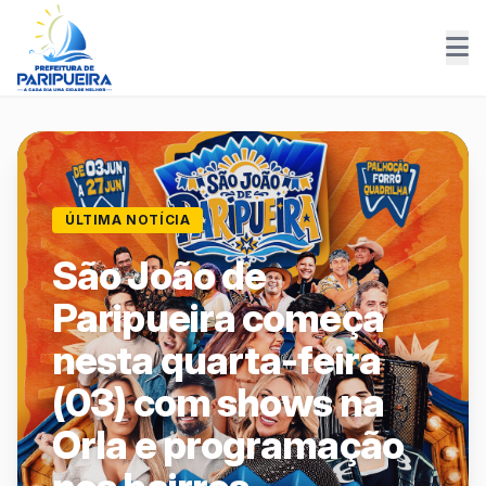
ÚLTIMA NOTÍCIA
São João de
Paripueira começa
nesta quarta-feira
(03) com shows na
Orla e programação