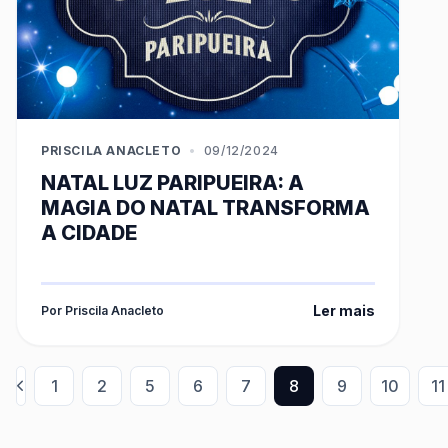
PRISCILA ANACLETO
•
09/12/2024
NATAL LUZ PARIPUEIRA: A
MAGIA DO NATAL TRANSFORMA
A CIDADE
Ler mais
Por Priscila Anacleto
1
2
5
6
7
8
9
10
11